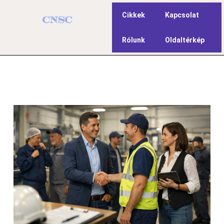
Cikkek
Kapcsolat
Rólunk
Oldaltérkép