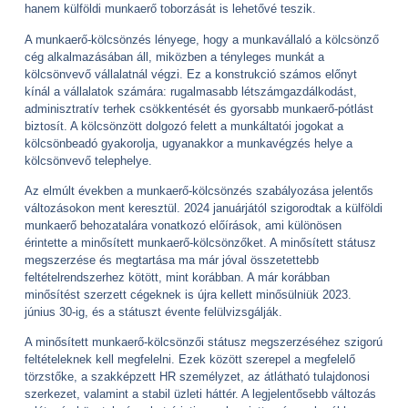
hanem külföldi munkaerő toborzását is lehetővé teszik.
A munkaerő-kölcsönzés lényege, hogy a munkavállaló a kölcsönző
cég alkalmazásában áll, miközben a tényleges munkát a
kölcsönvevő vállalatnál végzi. Ez a konstrukció számos előnyt
kínál a vállalatok számára: rugalmasabb létszámgazdálkodást,
adminisztratív terhek csökkentését és gyorsabb munkaerő-pótlást
biztosít. A kölcsönzött dolgozó felett a munkáltatói jogokat a
kölcsönbeadó gyakorolja, ugyanakkor a munkavégzés helye a
kölcsönvevő telephelye.
Az elmúlt években a munkaerő-kölcsönzés szabályozása jelentős
változásokon ment keresztül. 2024 januárjától szigorodtak a külföldi
munkaerő behozatalára vonatkozó előírások, ami különösen
érintette a minősített munkaerő-kölcsönzőket. A minősített státusz
megszerzése és megtartása ma már jóval összetettebb
feltételrendszerhez kötött, mint korábban. A már korábban
minősítést szerzett cégeknek is újra kellett minősülniük 2023.
június 30-ig, és a státuszt évente felülvizsgálják.
A minősített munkaerő-kölcsönzői státusz megszerzéséhez szigorú
feltételeknek kell megfelelni. Ezek között szerepel a megfelelő
törzstőke, a szakképzett HR személyzet, az átlátható tulajdonosi
szerkezet, valamint a stabil üzleti háttér. A legjelentősebb változás