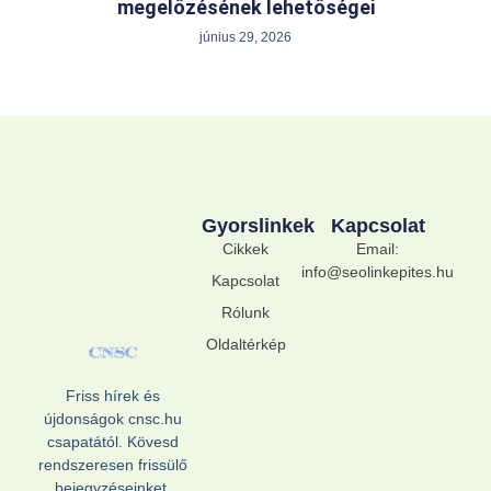
megelőzésének lehetőségei
június 29, 2026
Gyorslinkek
Kapcsolat
Cikkek
Email:
info@seolinkepites.hu
Kapcsolat
Rólunk
Oldaltérkép
Friss hírek és
újdonságok cnsc.hu
csapatától. Kövesd
rendszeresen frissülő
bejegyzéseinket.