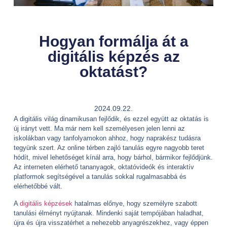
Hogyan formálja át a
digitális képzés az
oktatást?
2024.09.22.
A digitális világ dinamikusan fejlődik, és ezzel együtt az oktatás is
új irányt vett. Ma már nem kell személyesen jelen lenni az
iskolákban vagy tanfolyamokon ahhoz, hogy naprakész tudásra
tegyünk szert. Az online térben zajló tanulás egyre nagyobb teret
hódít, mivel lehetőséget kínál arra, hogy bárhol, bármikor fejlődjünk.
Az interneten elérhető tananyagok, oktatóvideók és interaktív
platformok segítségével a tanulás sokkal rugalmasabbá és
elérhetőbbé vált.
A
digitális képzések
hatalmas előnye, hogy személyre szabott
tanulási élményt nyújtanak. Mindenki saját tempójában haladhat,
újra és újra visszatérhet a nehezebb anyagrészekhez, vagy éppen