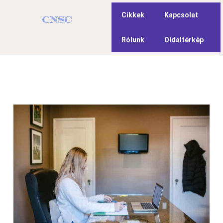
Cikkek
Kapcsolat
Rólunk
Oldaltérkép