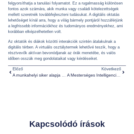
felgyorsíthatja a tanulási folyamatot. Ez a rugalmasság különösen
fontos azok számára, akik munka vagy családi kötelezettségek
mellett szeretnék továbbfejleszteni tudásukat. A digitális oktatás
lehetőséget kínál arra, hogy a világ bármely pontjáról hozzáférjünk
a legfrissebb információkhoz és tudományos eredményekhez, ami
korábban elképzelhetetlen volt.
Az oktatók és diákok közötti interakciók szintén átalakulnak a
digitális térben. A virtuális osztálytermek lehetővé teszik, hogy a
résztvevők aktívan bevonódjanak az órák menetébe, és valós
időben osszák meg gondolataikat vagy kérdéseiket.
Előző
Következő
A munkahelyi siker alapja a készségek fejlesztése
A Mesterséges Intelligencia Hatása a HR Területén
Kapcsolódó írások